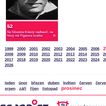
52
Na Silvestra Krásný nadhasič, na
»
Nový rok Figarova svatba
2
1999
2000
2001
2002
2003
2004
2005
2006
2008
2009
2010
2011
2012
2013
2014
2015
2
2017
2018
2019
2020
2021
2022
2023
2024
2
2026
leden
únor
březen
duben
květen
červen
červ
prosinec
srpen
září
říjen
listopad