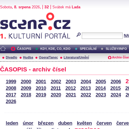
,
, |
|
32
Sobota
8. srpena
2026
Svátek má
Lada
Scéna.cz
NA
ČASOPIS
KDY, KDE, CO, KDO
SPECIÁLNÍ
SLUŽBY/INFO
Divadlo
Hudba
Opera/Tanec
Literatura/Umění
Archiv číse
ČASOPIS -
archiv čísel
2
1999
2000
2001
2002
2003
2004
2005
2006
2008
2009
2010
2011
2012
2013
2014
2015
2
2017
2018
2019
2020
2021
2022
2023
2024
2
2026
leden
únor
březen
duben
květen
červen
červ