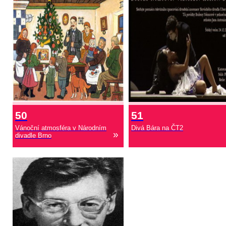
50
51
Vánoční atmosféra v Národním
Divá Bára na ČT2
»
divadle Brno