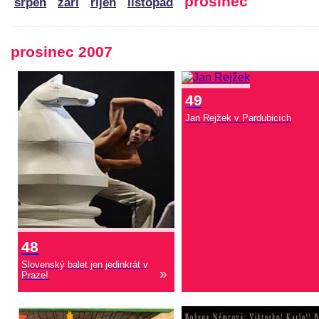
prosinec
srpen
září
říjen
listopad
prosinec 2007
49
Jan Rejžek v Pardubicích
48
Slovenský balet jen jedinkrát v
»
Praze!